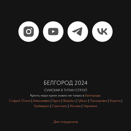
БЕЛГОРОД 2024
СУМСКАЯ 8 ТИТАН СТРОЙ
Купить наши кухни можно не только в
Белгороде
.
Старый Оскол
|
Алексеевка
|
Курск
|
Валуйки
|
Губкин
|
Прохоровка
|
Короча
|
Грайворон
|
Строитель
|
Москва
|
Чернянка
Для сотрудников