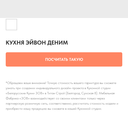
КУХНЯ ЭЙВОН ДЕНИМ
ПОСЧИТАТЬ ТАКУЮ
*Обращаем ваше внимание! Точную стоимость вашего гарнитура вы сможете
узнать при создании индивидуального дизайн-проекта в Кухонной студии
«Белорусские Кухни ЗОВ» в Титан Строй (Белгород, Сумская 8). Мебельная
Фабрика «ЗОВ» взаимодействует со своими клиентами только через
партнерскую розничную сеть, соответственно, рассчитать стоимость модели и
приобрести нашу продукцию вы сможете в нашей Кухонной студии.