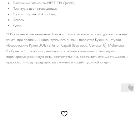
Выдвижные элементы HETTICH Quadro;
Плинтус в цвет столешницы;
Каркас с кромкой ABS 1 мм;
Цоколь;
Ручки.
*Обращаем ваше внимание! Точную стоимость вашего гарнитура вы сможете
узнать при создании индивидуального дизайн-проекта в Кухонной студии
«Белорусские Кухни ЗОВ» в Титан Строй (Белгород, Сумская 8). Мебельная
Фабрика «ЗОВ» взаимодействует со своими клиентами только через
партнерскую розничную сеть, соответственно, рассчитать стоимость модели и
приобрести нашу продукцию вы сможете в нашей Кухонной студии.