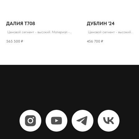
ДАЛИЯ Т708
ДУБЛИН '24
Ценовой сегмент - высокий. Материал -
Ценовой сегмент - высокий. Мат
Массив ДУБА Эмаль
Массив ДУБА эмаль, Шпон дуба
565 500
₽
456 700
₽