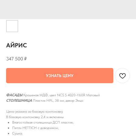
АЙРИС
347 500
₽
УЗНАТЬ ЦЕНУ
ФАСАДЫ
Крашеная МДФ, цвет NCS S 4020-Y60R Матовый
СТОЛЕШНИЦА
Пластик HPL, 38 мм, декор Энцо
Цена указана за базовую компоновку.
В базовую компоновку 2,4 м включены
Влагостойкая столешница ДСП пластик;
Петли HETTICH с доводчиком;
Сушка;